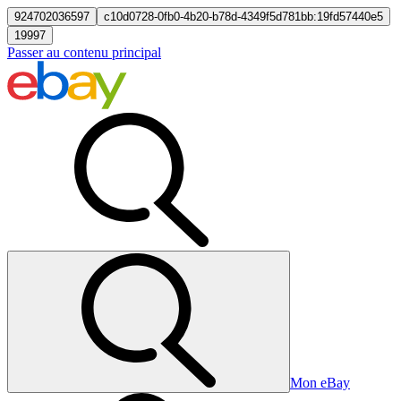
924702036597
c10d0728-0fb0-4b20-b78d-4349f5d781bb:19fd57440e5
19997
Passer au contenu principal
Mon eBay