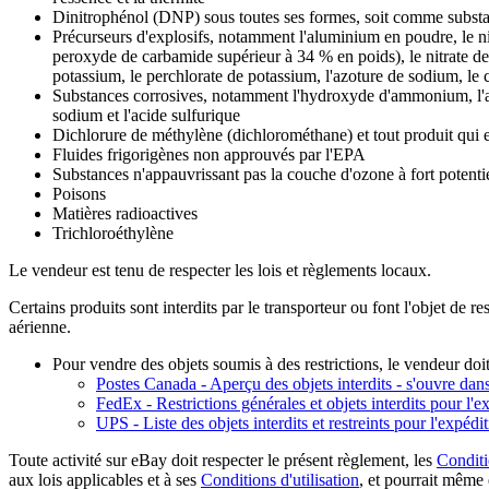
Dinitrophénol (DNP) sous toutes ses formes, soit comme substan
Précurseurs d'explosifs, notamment l'aluminium en poudre, le n
peroxyde de carbamide supérieur à 34 % en poids), le nitrate de 
potassium, le perchlorate de potassium, l'azoture de sodium, le c
Substances corrosives, notamment l'hydroxyde d'ammonium, l'acid
sodium et l'acide sulfurique
Dichlorure de méthylène (dichlorométhane) et tout produit qui 
Fluides frigorigènes non approuvés par l'EPA
Substances n'appauvrissant pas la couche d'ozone à fort potenti
Poisons
Matières radioactives
Trichloroéthylène
Le vendeur est tenu de respecter les lois et règlements locaux.
Certains produits sont interdits par le transporteur ou font l'objet de 
aérienne.
Pour vendre des objets soumis à des restrictions, le vendeur doit r
Postes Canada - Aperçu des objets interdits
- s'ouvre dan
FedEx - Restrictions générales et objets interdits pour l'e
UPS - Liste des objets interdits et restreints pour l'expédi
Toute activité sur eBay doit respecter le présent règlement, les
Conditi
aux lois applicables et à ses
Conditions d'utilisation
, et pourrait même 