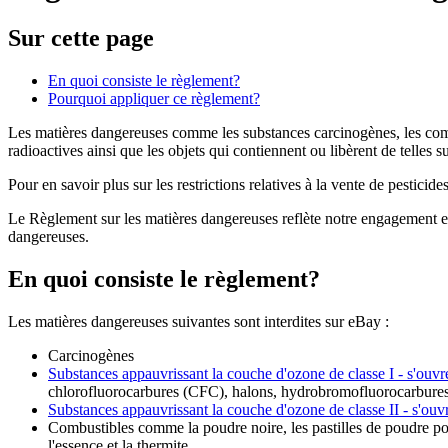
Sur cette page
En quoi consiste le règlement?
Pourquoi appliquer ce règlement?
Les matières dangereuses comme les substances carcinogènes, les combus
radioactives ainsi que les objets qui contiennent ou libèrent de telles 
Pour en savoir plus sur les restrictions relatives à la vente de pesticid
Le Règlement sur les matières dangereuses reflète notre engagement enve
dangereuses.
En quoi consiste le règlement?
Les matières dangereuses suivantes sont interdites sur eBay :
Carcinogènes
Substances appauvrissant la couche d'ozone de classe I
- s'ouvr
chlorofluorocarbures (CFC), halons, hydrobromofluorocarbure
Substances appauvrissant la couche d'ozone de classe II
- s'ouv
Combustibles comme la poudre noire, les pastilles de poudre pour p
l'essence et la thermite