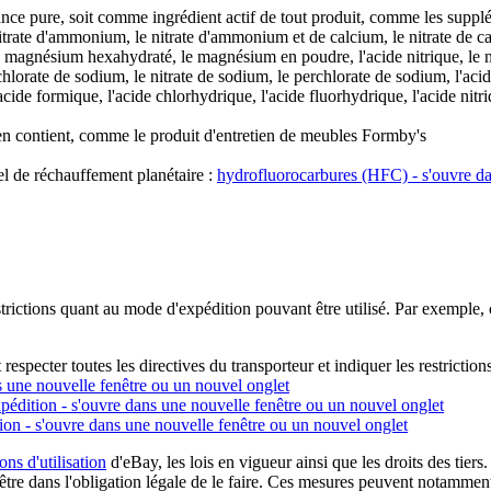
ce pure, soit comme ingrédient actif de tout produit, comme les supplé
itrate d'ammonium, le nitrate d'ammonium et de calcium, le nitrate de c
magnésium hexahydraté, le magnésium en poudre, l'acide nitrique, le nit
hlorate de sodium, le nitrate de sodium, le perchlorate de sodium, l'acide
e formique, l'acide chlorhydrique, l'acide fluorhydrique, l'acide nitri
en contient, comme le produit d'entretien de meubles Formby's
el de réchauffement planétaire :
hydrofluorocarbures (HFC)
- s'ouvre d
restrictions quant au mode d'expédition pouvant être utilisé. Par exemple,
especter toutes les directives du transporteur et indiquer les restrictions
s une nouvelle fenêtre ou un nouvel onglet
xpédition
- s'ouvre dans une nouvelle fenêtre ou un nouvel onglet
tion
- s'ouvre dans une nouvelle fenêtre ou un nouvel onglet
ons d'utilisation
d'eBay, les lois en vigueur ainsi que les droits des tie
être dans l'obligation légale de le faire. Ces mesures peuvent notamment 