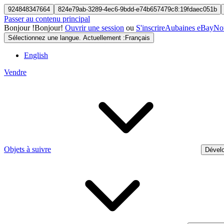
924848347664
824e79ab-3289-4ec6-9bdd-e74b657479c8:19fdaec051b
Passer au contenu principal
Bonjour
!
Bonjour!
Ouvrir une session
ou
S'inscrire
Aubaines eBay
Nou
Sélectionnez une langue. Actuellement :
Français
English
Vendre
Objets à suivre
Dévelo