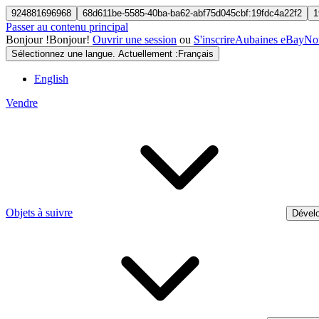
924881696968
68d611be-5585-40ba-ba62-abf75d045cbf:19fdc4a22f2
1
Passer au contenu principal
Bonjour
!
Bonjour!
Ouvrir une session
ou
S'inscrire
Aubaines eBay
Nou
Sélectionnez une langue. Actuellement :
Français
English
Vendre
Objets à suivre
Dévelo