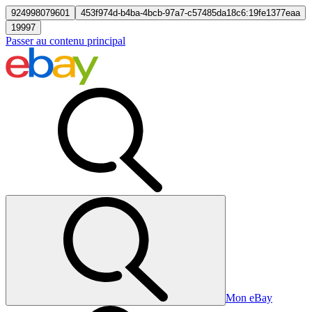
924998079601
453f974d-b4ba-4bcb-97a7-c57485da18c6:19fe1377eaa
19997
Passer au contenu principal
Mon eBay